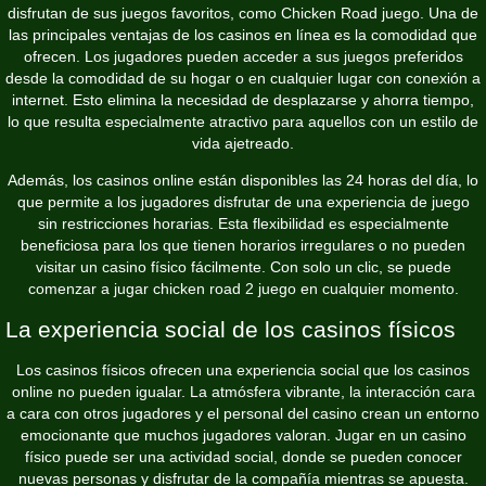
disfrutan de sus juegos favoritos, como
Chicken Road juego
. Una de
las principales ventajas de los casinos en línea es la comodidad que
ofrecen. Los jugadores pueden acceder a sus juegos preferidos
desde la comodidad de su hogar o en cualquier lugar con conexión a
internet. Esto elimina la necesidad de desplazarse y ahorra tiempo,
lo que resulta especialmente atractivo para aquellos con un estilo de
vida ajetreado.
Además, los casinos online están disponibles las 24 horas del día, lo
que permite a los jugadores disfrutar de una experiencia de juego
sin restricciones horarias. Esta flexibilidad es especialmente
beneficiosa para los que tienen horarios irregulares o no pueden
visitar un casino físico fácilmente. Con solo un clic, se puede
comenzar a jugar chicken road 2 juego en cualquier momento.
La experiencia social de los casinos físicos
Los casinos físicos ofrecen una experiencia social que los casinos
online no pueden igualar. La atmósfera vibrante, la interacción cara
a cara con otros jugadores y el personal del casino crean un entorno
emocionante que muchos jugadores valoran. Jugar en un casino
físico puede ser una actividad social, donde se pueden conocer
nuevas personas y disfrutar de la compañía mientras se apuesta.