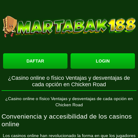
DAFTAR
LOGIN
¿Casino online o físico Ventajas y desventajas de
cada opción en Chicken Road
¿Casino online o físico Ventajas y desventajas de cada opción en
Chicken Road
Conveniencia y accesibilidad de los casinos
online
Los casinos online han revolucionado la forma en que los jugadores