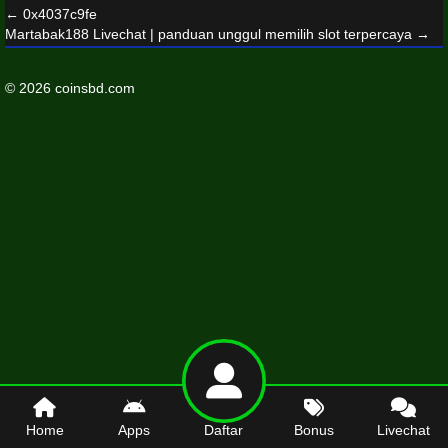
←
0x4037c9fe
Martabak188 Livechat | panduan unggul memilih slot terpercaya
→
© 2026 coinsbd.com
Home
Apps
Daftar
Bonus
Livechat