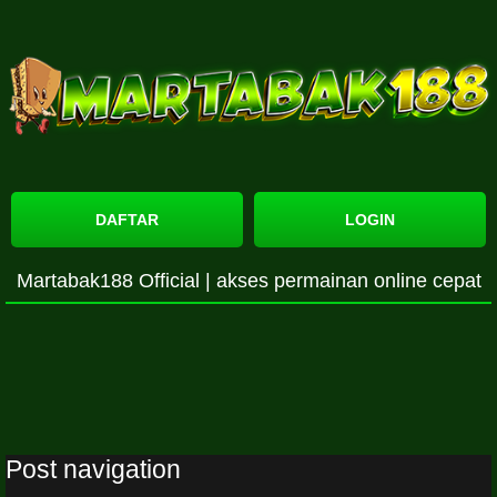
DAFTAR
LOGIN
Martabak188 Official | akses permainan online cepat
Post navigation